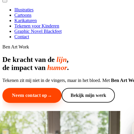
Illustraties
Cartoons
Karikaturen
Tekenen voor Kinderen
Graphic Novel Blackfeet
Contact
Ben Art Work
De kracht van de
lijn
,
de impact van
humor
.
Tekenen zit mij niet in de vingers, maar in het bloed. Met
Ben Art W
Neem contact op
Bekijk mijn werk
Over Ben
Ervaring die voor zich spreekt