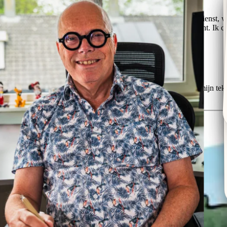
Met een portfolio waar ik trots op ben en een lange staat van dienst, 
tekentafel, van landelijke media tot drukwerk en digitale content. Ik com
Illustraties & Strips
Illustraties die je verhaal versterken
Waar fotografie beperkt wordt door de werkelijkheid, bieden mijn t
kleurpotlood en aquarel tot een moderne digitale stijl.