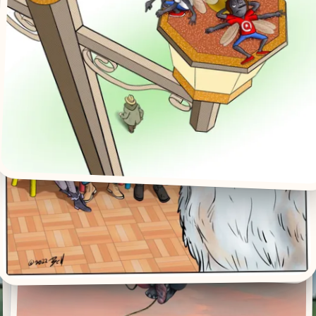
weet ik precies hoe ik een boodschap moet vangen in een krachtige lijn.
bineer jarenlange expertise met een frisse, vlotte blik en streef er altijd
ekeningen eindeloze mogelijkheden. Maatwerk dat naadloos aansluit op